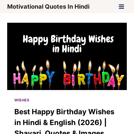
Skip
Motivational Quotes In Hindi
to
content
WISHES
Best Happy Birthday Wishes
in Hindi & English (2026) |
Shayari, Quotes & Images